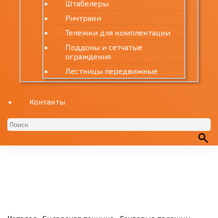
Штабелеры
Ричтраки
Тележки для комплектации
Поддоны и сетчатые
ограждения
Лестницы передвижные
Контакты