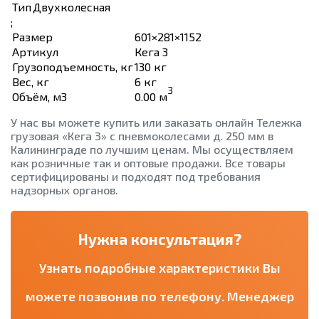
Тип
Двухколесная
;
Размер
601×281×1152
Артикул
Кега 3
Грузоподъемность, кг
130 кг
Вес, кг
6 кг
3
Объём, м3
0.00 м
У нас вы можете купить или заказать онлайн Тележка
грузовая «Кега 3» с пневмоколесами д. 250 мм в
Калининграде по лучшим ценам. Мы осуществляем
как розничные так и оптовые продажи. Все товары
сертифицированы и подходят под требования
надзорных органов.
Нужна консультация?
Узнать подробные характеристики Вы
можете позвонив по телефону. Менеджер