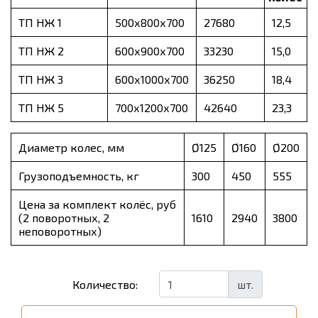
ТП НЖ 1
500х800х700
27680
12,5
ТП НЖ 2
600х900х700
33230
15,0
ТП НЖ 3
600х1000х700
36250
18,4
ТП НЖ 5
700х1200х700
42640
23,3
Диаметр колес, мм
Ø125
Ø160
Ø200
Грузоподъемность, кг
300
450
555
Цена за комплект колёс, руб
(2 поворотных, 2
1610
2940
3800
неповоротных)
шт.
Количество: