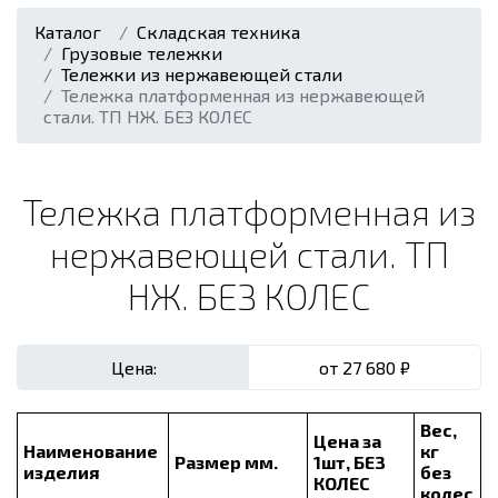
Каталог
Складская техника
Грузовые тележки
Тележки из нержавеющей стали
Тележка платформенная из нержавеющей
стали. ТП НЖ. БЕЗ КОЛЕС
Тележка платформенная из
нержавеющей стали. ТП
НЖ. БЕЗ КОЛЕС
Цена:
от
27 680 ₽
Вес,
Цена за
Наименование
кг
Размер мм.
1шт, БЕЗ
изделия
без
КОЛЕС
колес