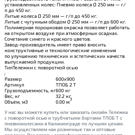
установленных колес: Пневмо колеса Ø 250 мм — г/
п до 450 кг.
Литые колеса Ø 250 мм — г/п до 450 кг.
Литые с чугунным ободом Ø 250 мм — г/п до 600 кг.
Полимерная порошковая окраска позволяет работать
на открытом воздухе при атмосферных осадках.
Сочетание синего и красного цветов.
Завод-производитель имеет право вносить
конструктивные и технологические изменения
по улучшению технических и эстетических качеств
выпускаемой продукции.
Тип
Тележки с поворотной осью
;
Размер
600х900
Артикул
ТПОБ 2 Т
Грузоподъемность, кг
600 кг
Вес, кг
32.2 кг
3
Объём, м3
0.00 м
У нас вы можете купить или заказать онлайн Тележка
с поворотной осью и трубчатыми бортами ТПОБ Т с
пневмоколесами в Калининграде по лучшим ценам.
Мы осуществляем как розничные так и оптовые
продажи. Все товары сертифицированы и подходят